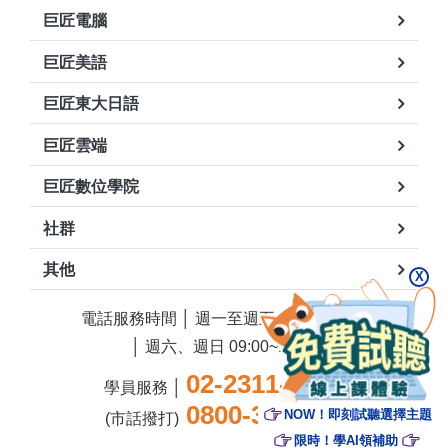
巨匠電腦
巨匠美語
巨匠東大日語
巨匠雲端
巨匠數位學院
社群
其他
X
電話服務時間 │ 週一至週五 13:30~21:00
│ 週六、週日 09:00~18:00
02-2311-5668
學員服務 │
0800-388-668
NOW！即刻試聽選擇主題
(市話撥打)
限時！學AI領補助