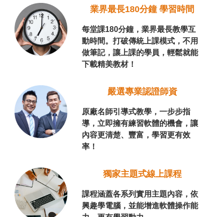
業界最長180分鐘 學習時間
每堂課180分鐘，業界最長教學互
動時間。打破傳統上課模式，不用
做筆記，讓上課的學員，輕鬆就能
下載精美教材！
嚴選專業認證師資
原廠名師引導式教學，一步步指
導，立即擁有練習軟體的機會，讓
內容更清楚、豐富，學習更有效
率！
獨家主題式線上課程
課程涵蓋各系列實用主題內容，依
興趣學電腦，並能增進軟體操作能