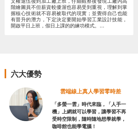
文權退伍後到加工廠上班，仔細觀察後發現工廠內高
階繪圖員不但薪資較優渥也容易受到重視，理解到掌
握核心技術就不容易被取代的現實；並覺得自己也能
有晉升的潛力，下定決定要開始學習工業設計技能，
開啟平日上班，假日上課的的練功模式。
課程還沒結束，就碰上PTC建模大賽，老師也鼓勵同
學參加，儘管離比賽只剩一個月時間，文權鼓起勇氣
挑戰，就在上課中不斷磨練技術，強迫自己做出參賽
作品。雖然是初試啼聲，但因為繪圖鉅細靡遺地呈現
各項零件，展現出優秀的繪圖功力，一舉奪下佳作。
結業後更如所願利用上課作品順利找到新工作，從事
六大優勢
機械開發及改良，並在工作中展現積極態度，加上之
前加工廠的經驗，老闆也給予肯定與栽培。
雲端線上真人學習零時差
「多螢一雲」時代來臨，「人手一
機」上網就可以學習，讓學習不再
受時空限制，隨時隨地想學就學，
咖啡館也能學電腦！