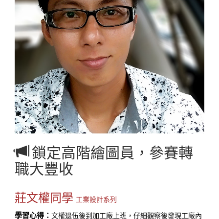
鎖定高階繪圖員，參賽轉
職大豐收
莊文權同學
工業設計系列
學習心得：
文權退伍後到加工廠上班，仔細觀察後發現工廠內