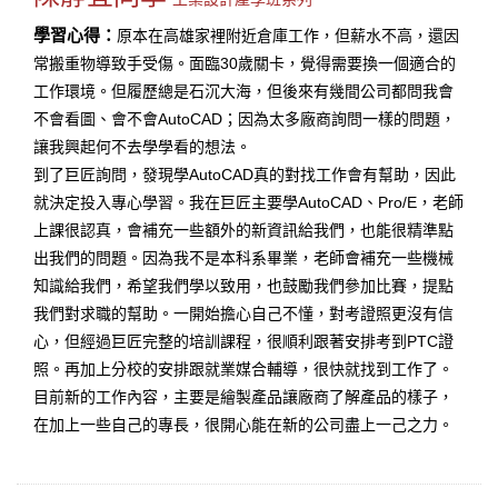
學習心得：
原本在高雄家裡附近倉庫工作，但薪水不高，還因
常搬重物導致手受傷。面臨30歲關卡，覺得需要換一個適合的
工作環境。但履歷總是石沉大海，但後來有幾間公司都問我會
不會看圖、會不會AutoCAD；因為太多廠商詢問一樣的問題，
讓我興起何不去學學看的想法。
到了巨匠詢問，發現學AutoCAD真的對找工作會有幫助，因此
就決定投入專心學習。我在巨匠主要學AutoCAD、Pro/E，老師
上課很認真，會補充一些額外的新資訊給我們，也能很精準點
出我們的問題。因為我不是本科系畢業，老師會補充一些機械
知識給我們，希望我們學以致用，也鼓勵我們參加比賽，提點
我們對求職的幫助。一開始擔心自己不懂，對考證照更沒有信
心，但經過巨匠完整的培訓課程，很順利跟著安排考到PTC證
照。再加上分校的安排跟就業媒合輔導，很快就找到工作了。
目前新的工作內容，主要是繪製產品讓廠商了解產品的樣子，
在加上一些自己的專長，很開心能在新的公司盡上一己之力。