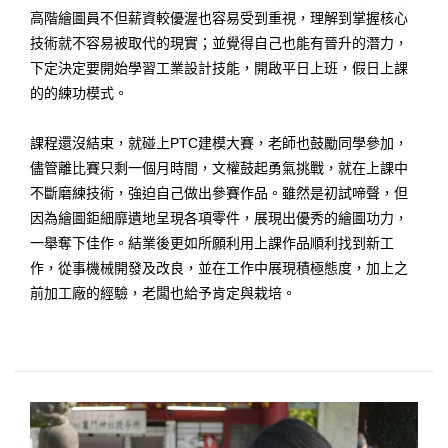
高階繪圖員不但薪資較優渥也容易受到重視，理解到掌握核心
技術就不容易被取代的現實；並覺得自己也能有晉升的潛力，
下定決定要開始學習工業設計技能，開啟平日上班，假日上課
的的練功模式。
課程還沒結束，就碰上PTC建模大賽，老師也鼓勵同學參加，
儘管離比賽只剩一個月時間，文權鼓起勇氣挑戰，就在上課中
不斷磨練技術，強迫自己做出參賽作品。雖然是初試啼聲，但
因為繪圖鉅細靡遺地呈現各項零件，展現出優秀的繪圖功力，
一舉奪下佳作。結業後更如所願利用上課作品順利找到新工
作，從事機械開發及改良，並在工作中展現積極態度，加上之
前加工廠的經驗，老闆也給予肯定與栽培。