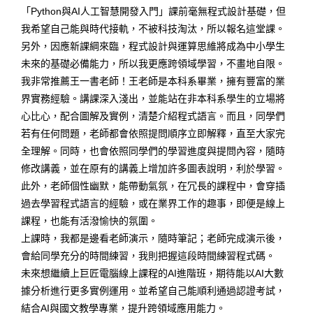
「Python與AI人工智慧開發入門」課前毫無程式設計基礎，但
我希望自己能與時代接軌，不被科技淘汰，所以報名這堂課。
另外，因應新課綱來臨，程式設計與運算思維將成為中小學生
未來的基礎必備能力，所以我更應跨領域學習，不畫地自限。
我非常推薦王一書老師！王老師是本科系畢業，擁有豐富的業
界實務經驗。講課深入淺出，並能站在非本科系學生的立場將
心比心，配合圖解及實例，清楚介紹程式語言。而且，同學們
若有任何問題，老師都會依照提問順序立即解釋，直至大家完
全理解。同時，也會依照同學們的學習進度與提問內容，隨時
修改講義，並在原有的講義上增加許多圖表說明，利於學習。
此外，老師個性幽默，能帶動氣氛，在冗長的課程中，會穿插
過去學習程式語言的經驗，或在業界工作的趣事，即便是線上
課程，也能有活潑愉快的氛圍。
上課時，我都是邊看老師演示，隨時筆記；老師完成演示後，
會給同學充分的時間練習，我則把握這段時間練習程式碼。
未來想繼續上巨匠電腦線上課程的AI進階班，期待能以AI大數
據分析進行更多實例運用。並希望自己能順利通過認證考試，
結合AI與國文教學專業，提升跨領域應用能力。