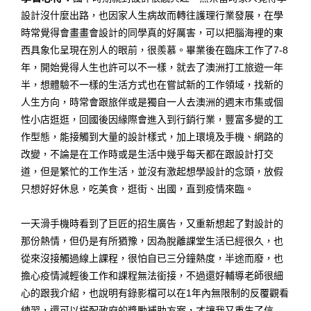
設計沒什麼出路，也因家人生病故而轉往護理行業發展，在學
時常覺得會畫畫會設計的同學真的好厲害，可以把腦海裡的東
西具象化呈現在別人的眼前，很羨慕。畢業後在臨床工作了7-8
年，開始覺得人生也許可以不一樣，就去了澳洲打工旅遊一年
半，想體驗不一樣的生活方式也在嘗試新的工作領域，找新的
人生方向，時常會跟旅伴或是獨自一人去澳洲的週末市集或個
性小店逛逛，回國後因緣際會進入到行銷行業，豐富多變的工
作型態，能接觸到大量的設計樣式，加上環境及手機、網路的
改變，不論是在工作時或是生活中幾乎每天都在跟設計打交
道，但是繁忙的工作生活，並沒有激起想學設計的念頭，放假
只想好好休息，吃美食，逛街、出國，直到疫情來臨。
一天滑手機時看到了巨匠的招生廣告，又重新想起了對設計的
那份熱情，但仍是有所猶豫，因為脫離課堂生活已經很久，也
從來沒接觸過線上課程，很怕自已三分鐘熱度，半途而廢，也
擔心疫情減輕後工作和課程無法銜接，不過還好輔導老師很細
心的跟我介紹，也說明有錄影檔可以在1年內無限制的反覆觀看
練習，還可以搭配政府的獎勵補助方案，才讓我又重生了信