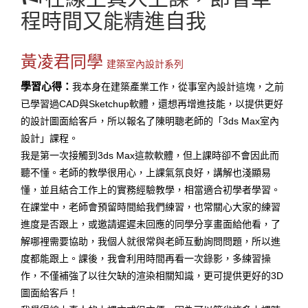
程時間又能精進自我
黃凌君同學
建築室內設計系列
學習心得：
我本身在建築產業工作，從事室內設計這塊，之前
已學習過CAD與Sketchup軟體，還想再增進技能，以提供更好
的設計圖面給客戶，所以報名了陳明聰老師的「3ds Max室內
設計」課程。
我是第一次接觸到3ds Max這款軟體，但上課時卻不會因此而
聽不懂。老師的教學很用心，上課氣氛良好，講解也淺顯易
懂，並且結合工作上的實務經驗教學，相當適合初學者學習。
在課堂中，老師會預留時間給我們練習，也常關心大家的練習
進度是否跟上，或邀請遲遲未回應的同學分享畫面給他看，了
解哪裡需要協助，我個人就很常與老師互動詢問問題，所以進
度都能跟上。課後，我會利用時間再看一次錄影，多練習操
作，不僅補強了以往欠缺的渲染相關知識，更可提供更好的3D
圖面給客戶！