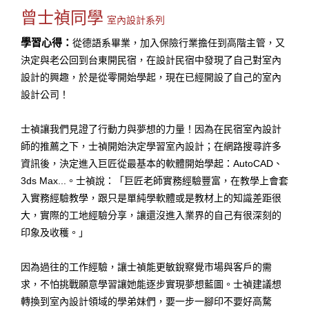
曾士禎同學
室內設計系列
學習心得：
從德語系畢業，加入保險行業擔任到高階主管，又
決定與老公回到台東開民宿，在設計民宿中發現了自己對室內
設計的興趣，於是從零開始學起，現在已經開設了自己的室內
設計公司！
士禎讓我們見證了行動力與夢想的力量！因為在民宿室內設計
師的推薦之下，士禎開始決定學習室內設計；在網路搜尋許多
資訊後，決定進入巨匠從最基本的軟體開始學起：AutoCAD、
3ds Max...。士禎說：「巨匠老師實務經驗豐富，在教學上會套
入實務經驗教學，跟只是單純學軟體或是教材上的知識差距很
大，實際的工地經驗分享，讓還沒進入業界的自己有很深刻的
印象及收穫。」
因為過往的工作經驗，讓士禎能更敏銳察覺市場與客戶的需
求，不怕挑戰願意學習讓她能逐步實現夢想藍圖。士禎建議想
轉換到室內設計領域的學弟妹們，要一步一腳印不要好高騖