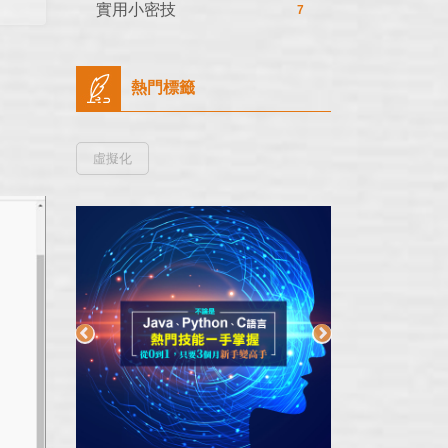
實用小密技
7
熱門標籤
虛擬化