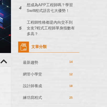
想成為APP工程師嗎？學習
4
Swift程式語言七大優勢！
工程師性格都是內向交不到
5
女友?程式工程師單身指數有
多高？
文章分類
14
最新趨勢
網管小學堂
12
設計師養成
18
練功寫程式
25