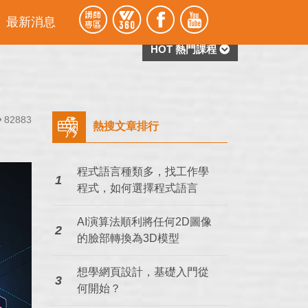
最新消息
HOT 熱門課程
82883
熱搜文章排行
程式語言種類多，找工作學
1
程式，如何選擇程式語言
AI演算法順利將任何2D圖像
2
的臉部轉換為3D模型
想學網頁設計，基礎入門從
3
何開始？