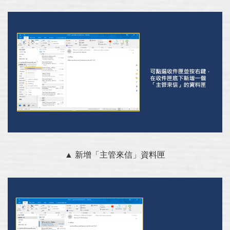
▲ 新增「主管來信」資料匣