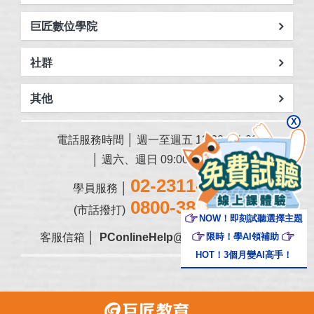
巨匠數位學院
社群
其他
X
電話服務時間 │ 週一至週五 13:30~21:00
│ 週六、週日 09:00~18:00
02-2311-5668
學員服務 │
0800-388-668
(市話撥打)
NOW！即刻試聽選擇主題
限時！學AI領補助
客服信箱 │
PConlineHelp@pcschool.com.tw
HOT！3個月變AI高手！