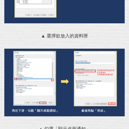
▲ 選擇欲放入的資料匣
▲ 勾選「顯示桌面通知」